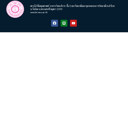
สถาบันวิจัยพุทธศาสตร์ อาคารวิทยบริการ ชั้น 5 มหาวิทยาลัยมหาจุฬาลงกรณราชวิทยาลัย ต.ลำไทร
อ.วังน้อย จ.พระนครศรีอยุธยา 13170
www.bri.mcu.ac.th