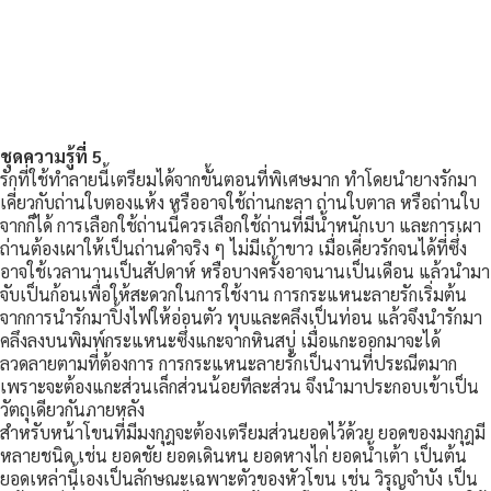
ชุดความรู้ที่ 5
รักที่ใช้ทำลายนี้เตรียมได้จากขั้นตอนที่พิเศษมาก ทำโดยนำยางรักมา
เคี่ยวกับถ่านใบตองแห้ง หรืออาจใช้ถ่านกะลา ถ่านใบตาล หรือถ่านใบ
จากก็ได้ การเลือกใช้ถ่านนี้ควรเลือกใช้ถ่านที่มีน้ำหนักเบา และการเผา
ถ่านต้องเผาให้เป็นถ่านดำจริง ๆ ไม่มีเถ้าขาว เมื่อเคี่ยวรักจนได้ที่ซึ่ง
อาจใช้เวลานานเป็นสัปดาห์ หรือบางครั้งอาจนานเป็นเดือน แล้วนำมา
จับเป็นก้อนเพื่อให้สะดวกในการใช้งาน การกระแหนะลายรักเริ่มต้น
จากการนำรักมาปิ้งไฟให้อ่อนตัว ทุบและคลึงเป็นท่อน แล้วจึงนำรักมา
คลึงลงบนพิมพ์กระแหนะซึ่งแกะจากหินสบู่ เมื่อแกะออกมาจะได้
ลวดลายตามที่ต้องการ การกระแหนะลายรักเป็นงานที่ประณีตมาก
เพราะจะต้องแกะส่วนเล็กส่วนน้อยทีละส่วน จึงนำมาประกอบเข้าเป็น
วัตถุเดียวกันภายหลัง
สำหรับหน้าโขนที่มีมงกุฎจะต้องเตรียมส่วนยอดไว้ด้วย ยอดของมงกุฎมี
หลายชนิด เช่น ยอดชัย ยอดเดินหน ยอดหางไก่ ยอดน้ำเต้า เป็นต้น
ยอดเหล่านี้เองเป็นลักษณะเฉพาะตัวของหัวโขน เช่น วิรุญจำบัง เป็น