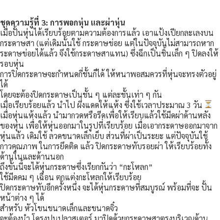
ชุดความรู้ที่ 3: การพอกหุ่น และผ่าหุ่น
เมื่อปั้นหุ่นได้เรียบร้อยตามความต้องการแล้ว เอาแป้งเปียกละเลงบน
กระดาษสา (แต่เดิมนั้นใช้ กระดาษข่อย แต่ในปัจจุบันไม่สามารถหาก
ระดาษข่อยได้แล้ว จึงใช้กระดาษสาแทน) ซึ่งฉีกเป็นชิ้นเล็ก ๆ ปิดลงให้
รอบหุ่น
การปิดกระดาษจะกำหนดกี่ชั้นก็ได้ ให้หนาพอสมควรที่หุ่นจะทรงตัวอยู่
ได้
โดยจะต้องปิดกระดาษเป็นชั้น ๆ แต่ละชั้นเท่า ๆ กัน
เมื่อเรียบร้อยแล้ว นำไป ผึ่งแดดให้แห้ง ซึ่งใช้เวลาประมาณ 3 วัน
เมื่อหุ่นแห้งแล้ว นำมากวดหรือรีดเพื่อให้เรียบแล้วใช้มีดผ่าด้านหลัง
ของหุ่น เพื่อให้หุ่นออกมาในรูปที่เรียบร้อย เมื่อเอากระดาษออกมาจาก
หุ่นแล้ว เดิมใช้ ลวดขนาดเล็กเย็บ ส่วนที่ผ่าเป็นระยะ แต่ปัจจุบันใช้
กาวคุณภาพ ในการยึดติด แล้ว ปิดกระดาษทับรอยผ่า ให้เรียบร้อยทั้ง
ด้านในและด้านนอก
ถึงขั้นนี้จะได้หุ่นกระดาษซึ่งเรียกกันว่า “กะโหลก”
ใช้มีดคม ๆ เฉือน ตกแต่งกะโหลกให้เรียบร้อย
ปิดกระดาษทับอีกครั้งหนึ่ง จะได้หุ่นกระดาษที่สมบูรณ์ พร้อมที่จะ ปั้น
หน้าต่าง ๆ ได้
สำหรับ หัวโขนขนาดเล็กและขนาดจิ๋ว
จะต้องนำ โครงปูนปลาสเตอร์ มาปิดด้วยกระดาษสาตรงบริเวณด้าน