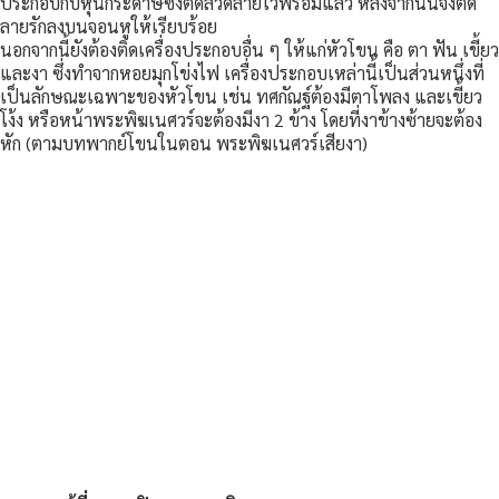
ประกอบกับหุ่นกระดาษซึ่งติดลวดลายไว้พร้อมแล้ว หลังจากนั้นจึงติด
ลายรักลงบนจอนหูให้เรียบร้อย
นอกจากนี้ยังต้องติดเครื่องประกอบอื่น ๆ ให้แก่หัวโขน คือ ตา ฟัน เขี้ยว
และงา ซึ่งทำจากหอยมุกโข่งไฟ เครื่องประกอบเหล่านี้เป็นส่วนหนึ่งที่
เป็นลักษณะเฉพาะของหัวโขน เช่น ทศกัณฐ์ต้องมีตาโพลง และเขี้ยว
โง้ง หรือหน้าพระพิฆเนศวร์จะต้องมีงา 2 ข้าง โดยที่งาข้างซ้ายจะต้อง
หัก (ตามบทพากย์โขนในตอน พระพิฆเนศวร์เสียงา)