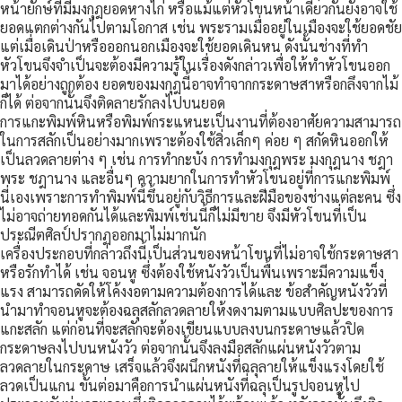
หน้ายักษ์ที่มีมงกุฎยอดหางไก่ หรือแม้แต่หัวโขนหน้าเดียวกันยังอาจใช้
ยอดแตกต่างกันไปตามโอกาส เช่น พระรามเมื่ออยู่ในเมืองจะใช้ยอดชัย
แต่เมื่อเดินป่าหรือออกนอกเมืองจะใช้ยอดเดินหน ดังนั้นช่างที่ทำ
หัวโขนจึงจำเป็นจะต้องมีความรู้ในเรื่องดังกล่าวเพื่อให้ทำหัวโขนออก
มาได้อย่างถูกต้อง ยอดของมงกุฎนี้อาจทำจากกระดาษสาหรือกลึงจากไม้
ก็ได้ ต่อจากนั้นจึงติดลายรักลงไปบนยอด
การแกะพิมพ์หินหรือพิมพ์กระแหนะเป็นงานที่ต้องอาศัยความสามารถ
ในการสลักเป็นอย่างมากเพราะต้องใช้สิ่วเล็กๆ ค่อย ๆ สกัดหินออกให้
เป็นลวดลายต่าง ๆ เช่น การทำกะบัง การทำมงกุฎพระ มงกุฎนาง ชฎา
พระ ชฎานาง และอื่นๆ ความยากในการทำหัวโขนอยู่ที่การแกะพิมพ์
นี่เองเพราะการทำพิมพ์นี้ขึ้นอยู่กับวิธีการและฝีมือของช่างแต่ละคน ซึ่ง
ไม่อาจถ่ายทอดกันได้และพิมพ์เช่นนี้ก็ไม่มีขาย จึงมีหัวโขนที่เป็น
ประณีตศิลป์ปรากฏออกมาไม่มากนัก
เครื่องประกอบที่กล่าวถึงนี้เป็นส่วนของหน้าโขนที่ไม่อาจใช้กระดาษสา
หรือรักทำได้ เช่น จอนหู ซึ่งต้องใช้หนังวัวเป็นพื้นเพราะมีความแข็ง
แรง สามารถดัดให้โค้งงอตามความต้องการได้และ ข้อสำคัญหนังวัวที่
นำมาทำจอนหูจะต้องฉลุสลักลวดลายให้งดงามตามแบบศิลปะของการ
แกะสลัก แต่ก่อนที่จะสลักจะต้องเขียนแบบลงบนกระดาษแล้วปิด
กระดาษลงไปบนหนังวัว ต่อจากนั้นจึงลงมือสลักแผ่นหนังวัวตาม
ลวดลายในกระดาษ เสร็จแล้วจึงผนึกหนังที่ฉลุลายให้แข็งแรงโดยใช้
ลวดเป็นแกน ขั้นต่อมาคือการนำแผ่นหนังที่ฉลุเป็นรูปจอนหูไป