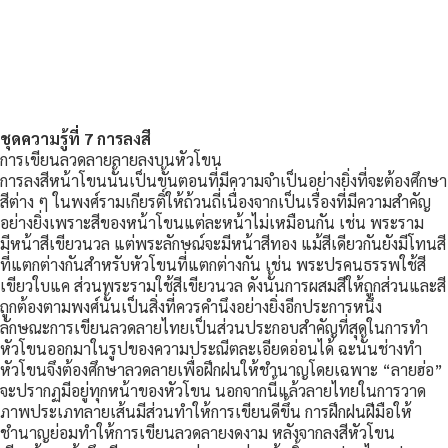
ชุดความรู้ที่ 7 การลงสี
การเขียนลวดลายลายลงบนหัวโขน
การลงสีหน้าโขนนั้นเป็นขั้นตอนที่มีความจำเป็นอย่างยิ่งที่จะต้องศึกษา
สีต่าง ๆ ในพงศ์รามเกียรติ์ให้ถ้วนถี่เนื่องจากเป็นเรื่องที่มีความสำคัญ
อย่างยิ่งเพราะสีของหน้าโขนแต่ละหน้าไม่เหมือนกัน เช่น พระราม
มีหน้าสีเขียวนวล แต่พระลักษณ์จะมีหน้าสีทอง แม้สีเดียวกันยังมีโทนสี
ที่แตกต่างกันสำหรับหัวโขนที่แตกต่างกัน เช่น พระปรคนธรรพใช้สี
เขียวใบแค ส่วนพระรามใช้สีเขียวนวล ดังนั้นการผสมสีให้ถูกส่วนและสี
ถูกต้องตามพงศ์นั้นเป็นสิ่งที่ควรคำนึงอย่างยิ่งอีกประการหนึ่ง
ลักษณะการเขียนลวดลายไทยเป็นส่วนประกอบสำคัญที่สุดในการทำ
หัวโขนออกมาในรูปของความประณีตละเอียดอ่อนได้ ฉะนั้นช่างทำ
หัวโขนจึงต้องศึกษาลวดลายเพื่อฝึกฝนให้ชำนาญโดยเฉพาะ “ลายฮ่อ”
จะปรากฏมีอยู่ทุกหน้าของหัวโขน นอกจากนี้แล้วลายไทยในการวาด
ภาพประเภทลายเส้นมีส่วนทำให้การเขียนดีขึ้น การฝึกฝนฝีมือให้
ชำนาญย่อมทำให้การเขียนลวดลายงดงาม หลังจากลงสีหัวโขน