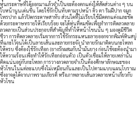
หุ่นกระดาษที่ได้ออกมาแล้วจำเป็นจะต้องตกแต่งให้สัดส่วนต่าง ๆ บน
ใบหน้านูนเด่นขึ้น โดยใช้รักปั้นทับตามรูปหน้า คิ้ว ตา ริมฝีปาก จมูก
ไพรปาก แล้วปิดกระดาษสาทับ ส่วนใดที่ไม่เรียบใช้มีดตกแต่งและขัด
ด้วยกระดาษทรายให้เรียบร้อย จะได้หุ่นที่คมชัดเพื่อทำการติดลวดลาย
ลวดลายเป็นส่วนประกอบที่สำคัญที่ทำให้หน้าโขนนั้น ๆ มองดูมีชีวิต
ชีวา การติดลวดลายเริ่มจากการใช้รักกระแหนะลายออกจากพิมพ์หินสบู่
ที่แกะไว้จนได้เป็นลายเส้นและลายกระจัง นำลายรักมาติดบนกะโหลก
ให้ครบ ซึ่งต้องใช้รักเทือก (ยางรักผสมกับน้ำมันยาง ก่อนใช้จะต้องนำมา
ให้ความร้อนเพื่อทำให้รักเทือกอ่อนตัว) เป็นตัวเชื่อมให้ลายเหล่านั้น
ติดแน่นอยู่กับกะโหลก การวางลวดลายจำเป็นต้องศึกษาลักษณะของ
หัวโขนในแต่ละแบบซึ่งไม่เหมือนกันและเป็นไปตามแบบแผนโบราณ
ซึ่งอาจดูได้จากภาพรามเกียรติ์ หรือภาพลายเส้นลวดลายหน้าเกี่ยวกับ
หัวโขน