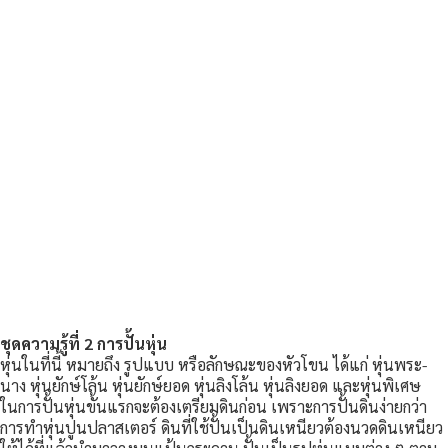
ชุดความรู้ที่ 2 การปั้นหุ่น
หุ่นในที่นี้ หมายถึง รูปแบบ หรือลักษณะของหัวโขน ได้แก่ หุ่นพระ-
นาง หุ่นยักษ์โล้น หุ่นยักษ์ยอด หุ่นลิงโล้น หุ่นลิงยอด และหุ่นพิเศษ
ในการปั้นหุ่นขั้นแรกจะต้องเตรียมดินก่อน เพราะการปั้นดินง่ายกว่า
การทำหุ่นปูนปลาสเตอร์ ดินที่ใช้ปั้นเป็นดินเหนียวต้องนวดดินเหนียว