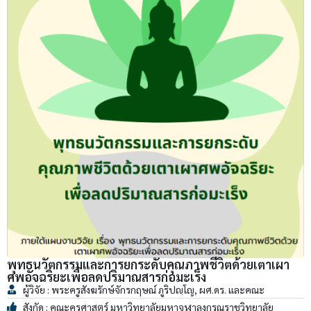
พุทธนวัตกรรมและการยกระดับคุณภาพชีวิตด้วยเตาเผา
ศพอัจฉริยะเพื่อลดปริมาณสารก่อมะเร็ง
ผู้วิจัย : พระครูสังฆรักษ์จักรกฤษณ์ ภูริปญฺโญ, ผศ.ดร. และคณะ
สังกัด : คณะครุศาสตร์ มหาวิทยาลัยมหาจุฬาลงกรณราชวิทยาลัย