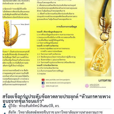
สร้อยเชือกร่มประดับข้อลวดลายประยุกต์ “ตัวมกรคายพวง
อุบะจากซุ้มเรือนแก้ว”
ผู้วิจัย : พระสันต์ทัศน์ สินสมบัติ, ดร.
สังกัด : วิทยาลัยสงฆ์พุทธชินราช มหาวิทยาลัยมหาจุฬาลงกรณราช