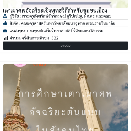
เตาเผาศพอัจฉริยะเชิงพุทธวิถีสำหรับชุมชนเมือง
ผู้วิจัย : พระครูสังฆรักษ์จักรกฤษณ์ ภูริปญฺโญ, ผศ.ดร. และคณะ
สังกัด : คณะครุศาสตร์ มหาวิทยาลัยมหาจุฬาลงกรณราชวิทยาลัย
แหล่งทุน : กองทุนส่งเสริมวิทยาศาสตร์ วิจัยและนวัตกรรม
จำนวนครั้งในการเข้าชม :
322
อ่านต่อ