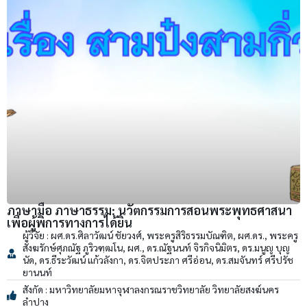
ภาษามือ ภาษาธรรม: นวัตกรรมการสอนพระพุทธศาสนา
เพื่อผู้พิการทางการได้ยิน
ผู้วิจัย : ผศ.ดร.ศิลาวัฒน์ ชัยวงศ์, พระครูสิริธรรมบัณฑิต, ผศ.ดร., พระครู
สังฆรักษ์ศุภณัฐ ภูริวฑฺฒโน, ผศ., ดร.ณัฐนนท์ จิรกิจนิมิตร, ดร.มนูญ บุญ
นัด, ดร.ธีระวัฒน์ แก้วลังกา, ดร.จิตประภา ศรีอ่อน, ดร.สมจันทร์ ศรีปรัช
ยานนท์
สังกัด : มหาวิทยาลัยมหาจุฬาลงกรณราชวิทยาลัย วิทยาลัยสงฆ์นคร
ลำปาง