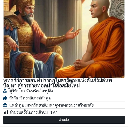
พุทธวิธีการสอนที่ปรากฎในสารัตถะแห่งคัมภีร์มิลินท
ปัญหา สู่การถ่ายทอดผ่านสื่อสมัยใหม่
ผู้วิจัย : ดร.จันทรัสม์ ตาปูลิง
สังกัด : วิทยาลัยสงฆ์ลำพูน
แหล่งทุน : มหาวิทยาลัยมหาจุฬาลงกรณราชวิทยาลัย
จำนวนครั้งในการเข้าชม :
197
อ่านต่อ