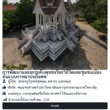
การพัฒนาและยกระดับพุทธจริยะวิถีวัดและชุมชนเมือง
ต้นแบบการฌาปนกิจศพ
ผู้วิจัย : พระครูวิรุฬห์สุตคุณ, ผศ.ดร. และคณะ
สังกัด : คณะครุศาสตร์ มหาวิทยาลัยมหาจุฬาลงกรณราชวิทยาลัย
แหล่งทุน : กองทุนส่งเสริมวิทยาศาสตร์ วิจัยและนวัตกรรม
จำนวนครั้งในการเข้าชม :
228
อ่านต่อ