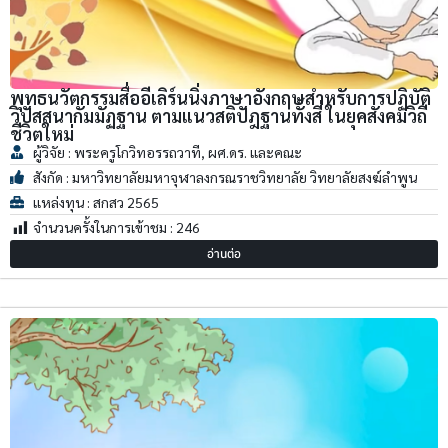
พุทธนวัตกรรมสื่ออีเลิร์นนิ่งภาษาอังกฤษสำหรับการปฏิบัติ
วิปัสสนากัมมัฏฐาน ตามแนวสติปัฎฐานทั้งสี่ ในยุคสังคมวิถี
ชีวิตใหม่
ผู้วิจัย : พระครูโกวิทอรรถวาที, ผศ.ดร. และคณะ
สังกัด : มหาวิทยาลัยมหาจุฬาลงกรณราชวิทยาลัย วิทยาลัยสงฆ์ลำพูน
แหล่งทุน : สกสว 2565
จำนวนครั้งในการเข้าชม :
246
อ่านต่อ