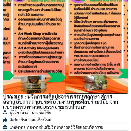
ปูรณฆฏะ : นวัตกรรมศิลปะจากพรรณพฤกษา สู่การ
ออกแบบลวดลายประดับในงานพุทธศิลป์ร่วมสมัย จาก
แนวคิดทุนทางวัฒนธรรมชุมชนล้านนา
ผู้วิจัย : ดร.อำนาจ ขัดวิชัย
สังกัด : วิทยาเขตเชียงใหม่
แหล่งทุน : กองทุนส่งเสริมวิทยาศาสตร์ วิจัยและนวัตกรรม