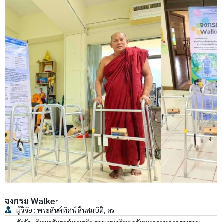
จงกรม Walker
ผู้วิจัย : พระสันต์ทัศน์ สินสมบัติ, ดร.
สังกัด : วิทยาลัยสงฆ์พุทธชินราช มหาวิทยาลัยมหาจุฬาลงกรณราช